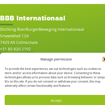
BBB Internationaal
Stichting BoerBurgerBeweging Internationaal
Smeenkhof 12d
7429 AX Colmschate
+31 85 620 2192
internationaal@boerburgerbeweging.nl
Manage permission
Volg ons
To provide the best experiences, we use technologies such as cookies to
store and/or access information about your device. Consenting to these
technologies allows us to process data such as browsing behavior or uniq
IDs on this site. If you do not consent or withdraw your consent, this may
adversely affect certain functionality and features.
© 2026 Stichting BoerBurgerBeweging Internationaal -
Accept